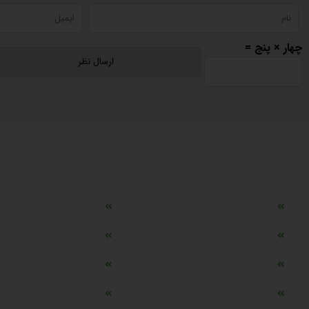
چهار × پنج =
دسترسی سریع
مه ساز امنیتی اسنویز
طراحی سایت طلافروشی
اپلیکیشن قیمت طلا و ارز
دستگاه موجودی گیر RFID
تابلو ال ای دی اعلام نرخ طلا
دستگاه اعلام نرخ طلا ا
ماشین حساب هوشمند طلا محاسب
وب سرویس نرخ طلا، سکه