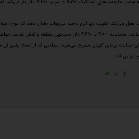
شکست قطعی این محدوده به لحاظ ساختاری راه را برای حرکت به سمت مقاومت‌های استاتیک 5,200 و 
رز تغییر فاز کوتاه‌مدت عمل می‌کند. تثبیت زیر این ناحیه می‌تواند نشان دهد که موج اص
کامل نشده و معامله‌گران کوتاه‌مدت در حال خروج هستند. در این حالت، محدوده 4,700 تا 4,690 دلار نخستین منطقه واکن
 میانگین متحرک 50 روزه در 4,630 دلار به عنوان حمایت روندی کلیدی مطرح می‌شود؛ سطحی که از دست رفتن آ
پذیرتری کند.