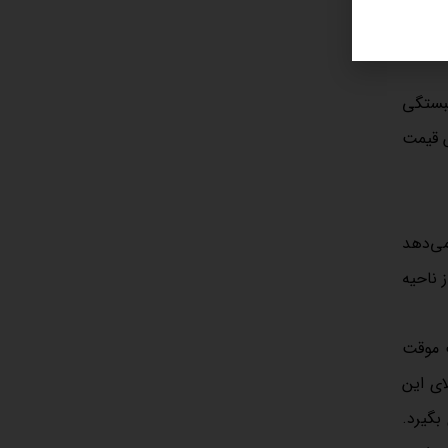
 آن به زیر 50 می‌تواند فشار بر دلار را
مبستگی
ش قیمت
نشان می‌دهد
فع خریداران است و افت‌های اخیر بیشتر ماهیت اصلاحی دارند تا شروع یک روند نزولی پایدار. فاصله گرفتن RSI از ناحیه
شکست موقت
ای این
برای عبور از مقاومت 5,090 تا 5,100 دلار انرژی بگیرد.