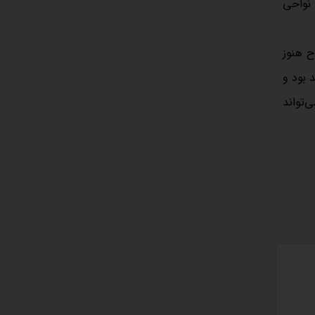
سپس 5,400 دلار باز می‌کند که نواحی
لاح هنوز
ش تقاضا خواهد بود و
ن می‌تواند