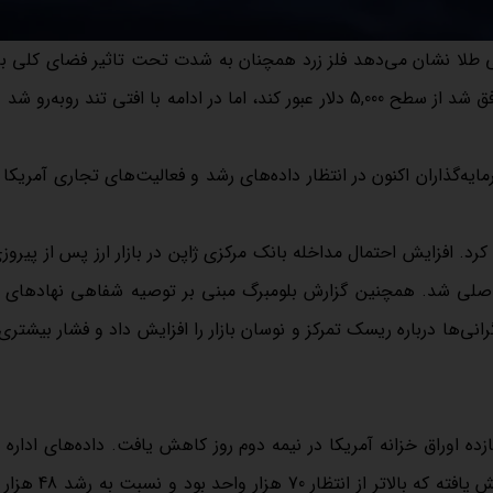
گی طلا نشان می‌دهد فلز زرد همچنان به شدت تحت تاثیر فضای کلی با
مالی قرار دارد. طلا معاملات هفته را با تمایل صعودی آغاز کرد و موفق شد از سطح 5,000 دلار عبور کند، اما در ادامه با افتی تند رو
ایه‌گذاران اکنون در انتظار داده‌های رشد و فعالیت‌های تجاری آمریکا
هفته، فشار فروش بر دلار آمریکا به رشد XAU/USD کمک کرد. افزایش احتمال مداخله بانک مرکزی ژاپن در بازار ارز پس از 
ی اصلی شد. همچنین گزارش بلومبرگ مبنی بر توصیه شفاهی نهادهای 
‌ها درباره ریسک تمرکز و نوسان بازار را افزایش داد و فشار بیشتری ب
ده اوراق خزانه آمریکا در نیمه دوم روز کاهش یافت. داده‌های اداره آم
آمریکا نشان داد اشتغال غیرکشاورزی در ژانویه 130 هزار واحد ا