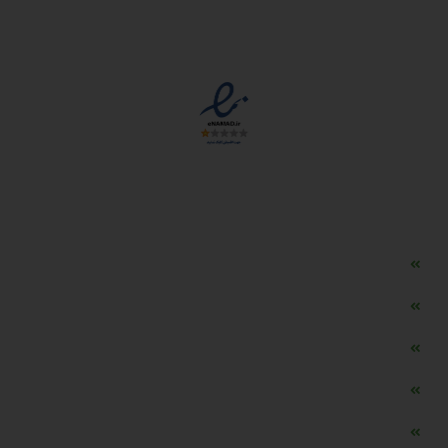
مجوزها
دسترسی سریع
مه ساز امنیتی اسنویز
طراحی سایت طلافروشی
اپلیکیشن قیمت طلا و ارز
دستگاه موجودی گیر RFID
تابلو ال ای دی اعلام نرخ طلا