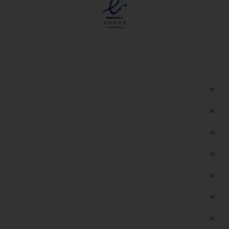
دسترسی سریع
مه ساز امنیتی اسنویز
طراحی سایت طلافروشی
اپلیکیشن قیمت طلا و ارز
دستگاه موجودی گیر RFID
تابلو ال ای دی اعلام نرخ طلا
دستگاه اعلام نرخ طلا اسمارت
ماشین حساب هوشمند طلا محاسب