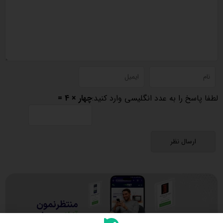
لطفا پاسخ را به عدد انگلیسی وارد کنید:
چهار × 4 =