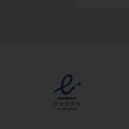
مجوزها
سمارت
 و ارز